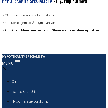
HYPOTEKÁRNY ŠPECIALISTA
- Ing. Filip Kúrňava
◦ 13+ rokov skúseností s hypotékami
◦ Spolupracujem so všetkými bankami
◦ Pomáham klientom po celom Slovensku – osobne aj online.
HYPOTEKÁRNY ŠPECIALISTA
MENU
O mne
Bonus 6 000 €
Hypo na stavbu domu